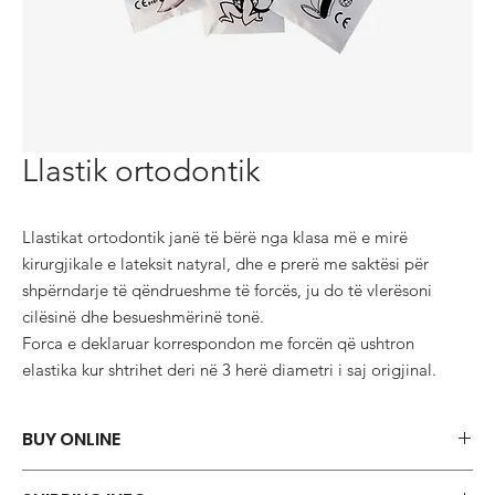
Llastik ortodontik
Llastikat ortodontik janë të bërë nga klasa më e mirë 
kirurgjikale e lateksit natyral, dhe e prerë me saktësi për 
shpërndarje të qëndrueshme të forcës, ju do të vlerësoni 
cilësinë dhe besueshmërinë tonë.

Forca e deklaruar korrespondon me forcën që ushtron 
elastika kur shtrihet deri në 3 herë diametri i saj origjinal.
BUY ONLINE
Say goodbye to those frustrations and embrace the simplicity of