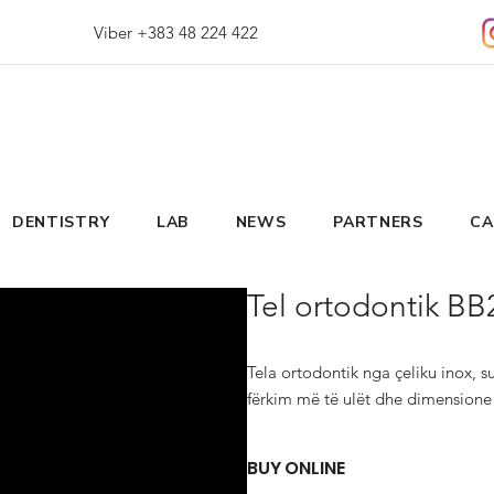
Viber +383 48 224 422
DENTISTRY
LAB
NEWS
PARTNERS
CA
Tel ortodontik BB2
Tela ortodontik nga çeliku inox, sup
fërkim më të ulët dhe dimensione t
BUY ONLINE