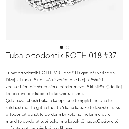
Tuba ortodontik ROTH 018 #37
Tubat ortodontik ROTH, MBT dhe STD gati për variacion.

Dizajni i tubit të tipit #6 të vetëm dhe binjak është i 
zbatueshëm për shumicën e përdorimeve të klinikës. Çdo lloj 
ka opsione për kapele të konvertueshme.

Çdo bazë tubash bukale ka opsione të ngjitshme dhe të 
saldueshme. Të gjithë tubat #6 kanë kapakë të lëvizshëm. Kur 
ortodontët duhet të përdorin briketa në molarin e parë, 
mund të përdoret tubi bukal me kapak të hapur.Opsione të 
dyfishta slot për përdorim ndihmës.
