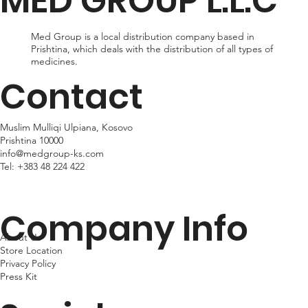
MED GROUP L.L.C
vary depending on your location.
Med Group is a local distribution company based in
Prishtina, which deals with the distribution of all types of
medicines.
Contact
Muslim Mulliqi Ulpiana, Kosovo
Prishtina 10000
info@medgroup-ks.com
Tel:
+383 48 224 422
Company Info
About Us
Store Location
Privacy Policy
Press Kit