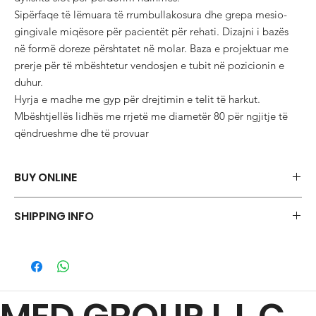
Sipërfaqe të lëmuara të rrumbullakosura dhe grepa mesio-
gingivale miqësore për pacientët për rehati. Dizajni i bazës 
në formë doreze përshtatet në molar. Baza e projektuar me 
prerje për të mbështetur vendosjen e tubit në pozicionin e 
duhur.

Hyrja e madhe me gyp për drejtimin e telit të harkut. 
Mbështjellës lidhës me rrjetë me diametër 80 për ngjitje të 
qëndrueshme dhe të provuar
BUY ONLINE
Say goodbye to those frustrations and embrace the simplicity of
SHIPPING INFO
shopping via WhatsApp.
ORDER NOW
We offer a variety of shipping methods to cater to your
preferences and urgency. During checkout, you can choose
from standard shipping, which typically takes 2-3 business days
for delivery, or expedited shipping, which delivers your package
within 24hr business days. Please note that shipping times may